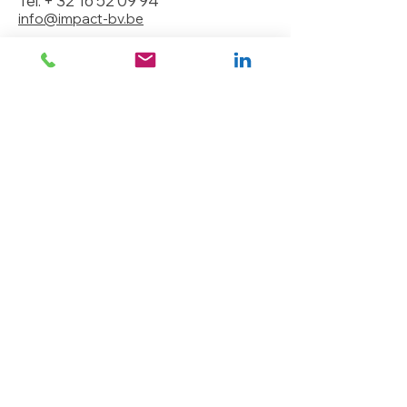
Tel. +
32 16 52 09 94
info@impact-bv.be
Algemeen
R.P.R. Leuven
BTW BE 0442.497.370
ING 390-0482726-12
IMPACT bv
Klein Dalenstraat 26 B2
B-3020 Herent
Tel:
+32 16 52 09 94
info@impact-bv.be